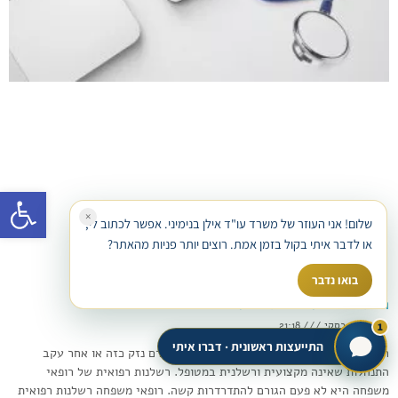
פתח סרגל
×
שלום! אני העוזר של משרד עו"ד אילן בנימיני. אפשר לכתוב לי,
או לדבר איתי בקול בזמן אמת. רוצים יותר פניות מהאתר?
בואו נדבר
רשלנות רפואית של רופא משפחה
אברהם רגבסקי
21:18
1
התייעצות ראשונית · דברו איתי
רשלנות רפואית של רופא משפחה היא כאשר נגרם נזק כזה או אחר עקב
התנהלות שאינה מקצועית ורשלנית במטופל. רשלנות רפואית של רופאי
משפחה היא לא פעם הגורם להתדרדרות קשה. רופאי משפחה רשלנות רפואית