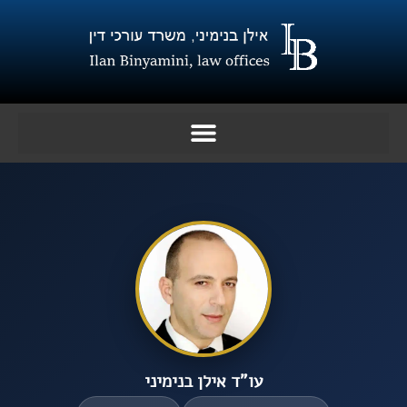
ילוג
תוכן
עו”ד אילן בנימיני