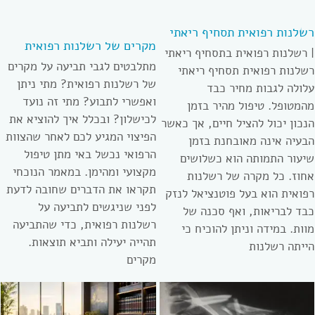
רשלנות רפואית תסחיף ריאתי
מקרים של רשלנות רפואית
| רשלנות רפואית בתסחיף ריאתי
מתלבטים לגבי תביעה על מקרים
רשלנות רפואית תסחיף ריאתי
של רשלנות רפואית? מתי ניתן
עלולה לגבות מחיר כבד
ואפשרי לתבוע? מתי זה נועד
מהמטופל. טיפול מהיר בזמן
לכישלון? ובכלל איך להוציא את
הנכון יכול להציל חיים, אך כאשר
הפיצוי המגיע לכם לאחר שהצוות
הבעיה אינה מאובחנת בזמן
הרפואי נכשל באי מתן טיפול
שיעור התמותה הוא כשלושים
מקצועי ומהימן. במאמר הנוכחי
אחוז. כל מקרה של רשלנות
תקראו את הדברים שחובה לדעת
רפואית הוא בעל פוטנציאל לנזק
לפני שניגשים לתביעה על
כבד לבריאות, ואף סכנה של
רשלנות רפואית, כדי שהתביעה
מוות. במידה וניתן להוכיח כי
תהייה יעילה ותביא תוצאות.
הייתה רשלנות
מקרים