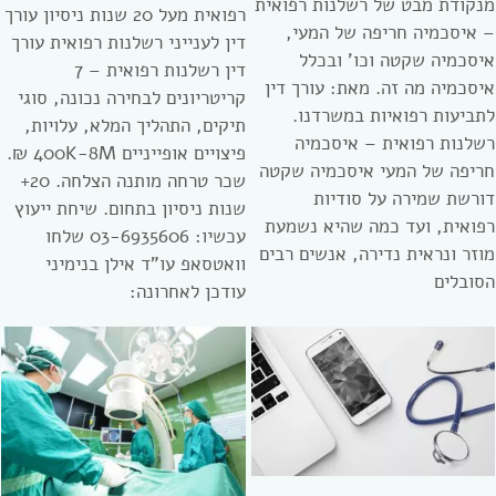
מנקודת מבט של רשלנות רפואית
רפואית מעל 20 שנות ניסיון עורך
– איסכמיה חריפה של המעי,
דין לענייני רשלנות רפואית עורך
איסכמיה שקטה וכו’ ובכלל
דין רשלנות רפואית – 7
איסכמיה מה זה. מאת: עורך דין
קריטריונים לבחירה נכונה, סוגי
לתביעות רפואיות במשרדנו.
תיקים, התהליך המלא, עלויות,
רשלנות רפואית – איסכמיה
פיצויים אופייניים 400K-8M ₪.
חריפה של המעי איסכמיה שקטה
שכר טרחה מותנה הצלחה. 20+
דורשת שמירה על סודיות
שנות ניסיון בתחום. שיחת ייעוץ
רפואית, ועד כמה שהיא נשמעת
עכשיו: 03-6935606 שלחו
מוזר ונראית נדירה, אנשים רבים
וואטסאפ עו”ד אילן בנימיני
הסובלים
עודכן לאחרונה: