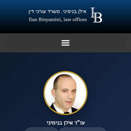
ילוג
תוכן
עו”ד אילן בנימיני