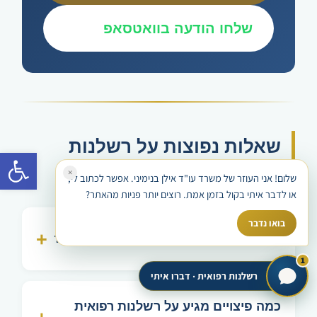
שלחו הודעה בוואטסאפ
שאלות נפוצות על רשלנות
פתח סרגל
×
רפואית אירוע מוחי
שלום! אני העוזר של משרד עו"ד אילן בנימיני. אפשר לכתוב לי,
או לדבר איתי בקול בזמן אמת. רוצים יותר פניות מהאתר?
בואו נדבר
מהי רשלנות רפואית באבחון אירוע מוחי?
1
רשלנות רפואית · דברו איתי
כמה פיצויים מגיע על רשלנות רפואית