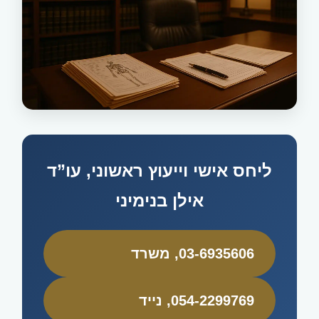
ליחס אישי וייעוץ ראשוני, עו”ד
אילן בנימיני
03-6935606
, משרד
054-2299769
, נייד