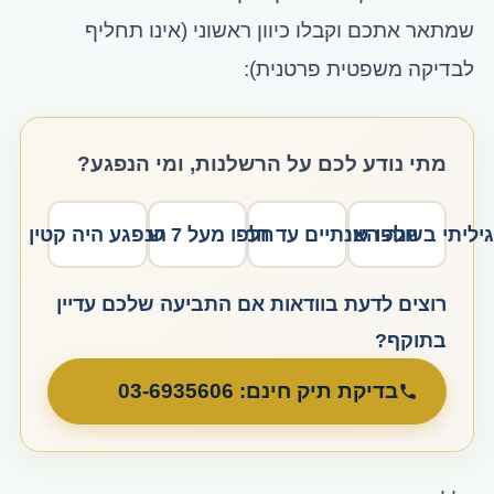
שמתאר אתכם וקבלו כיוון ראשוני (אינו תחליף
לבדיקה משפטית פרטנית):
מתי נודע לכם על הרשלנות, ומי הנפגע?
גיליתי בשנה האחרונה
חלפו מעל 7 שנים
חלפו שנתיים עד חמש שנים
הנפגע היה קטין
רוצים לדעת בוודאות אם התביעה שלכם עדיין
בתוקף?
בדיקת תיק חינם: 03-6935606