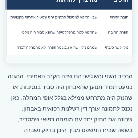
הרכיב
מה צריך להראות
כי
חובת זהירות
שבין הרופא למטופל התקיים יחס שמטיל אחריות מקצועית
עצ
הפרת החובה
שהרופא סטה מהפרקטיקה שרופא סביר היה נוקט
חו
נזק וקשר סיבתי
שנגרם נזק, ושהוא נובע מההפרה ולא מהמחלה לבדה
חו
הרכיב השני והשלישי הם שדה הקרב האמיתי. ההגנה
כמעט תמיד תטען שהאבחון היה סביר בנסיבות, או
שהנזק היה מתרחש ממילא בגלל אופי המחלה. כאן
נכנס לתמונה עורך דין רשלנות רפואית באבחון,
שבונה את התיק יחד עם מומחה רפואי שמסביר,
בשפה שבית המשפט מבין, היכן בדיוק נשברה