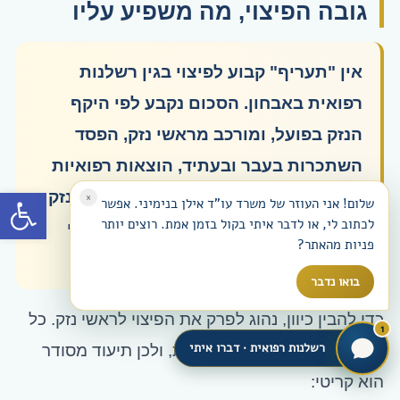
גובה הפיצוי, מה משפיע עליו
אין "תעריף" קבוע לפיצוי בגין רשלנות
רפואית באבחון. הסכום נקבע לפי היקף
הנזק בפועל, ומורכב מראשי נזק, הפסד
השתכרות בעבר ובעתיד, הוצאות רפואיות
פתח סרגל
וסיעוד, עזרת זולת, וכאב וסבל. ככל שהנזק
×
שלום! אני העוזר של משרד עו"ד אילן בנימיני. אפשר
לכתוב לי, או לדבר איתי בקול בזמן אמת. רוצים יותר
מהאיחור גדול ומתמשך יותר, כך הפיצוי
פניות מהאתר?
גבוה יותר.
בואו נדבר
כדי להבין כיוון, נהוג לפרק את הפיצוי לראשי נזק. כל
1
רשלנות רפואית · דברו איתי
ראש נזק נתמך בראיות נפרדות, ולכן תיעוד מסודר
הוא קריטי: