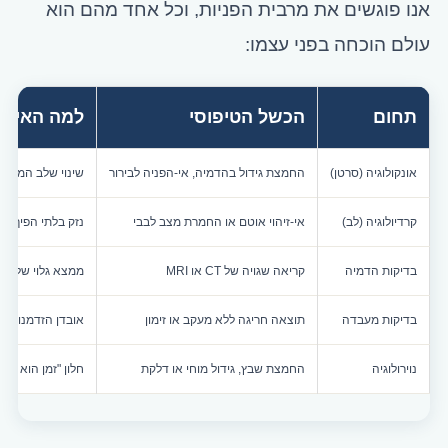
אנו פוגשים את מרבית הפניות, וכל אחד מהם הוא
עולם הוכחה בפני עצמו:
תחום
הכשל הטיפוסי
למה האיחור
אונקולוגיה (סרטן)
החמצת גידול בהדמיה, אי-הפניה לבירור
שינוי שלב המחלה
קרדיולוגיה (לב)
אי-זיהוי אוטם או החמרת מצב לבבי
נזק בלתי הפיך תו
בדיקות הדמיה
קריאה שגויה של CT או MRI
ממצא גלוי שלא תו
בדיקות מעבדה
תוצאה חריגה ללא מעקב או זימון
אובדן הזדמנות ל
נוירולוגיה
החמצת שבץ, גידול מוחי או דלקת
חלון "זמן הוא מו