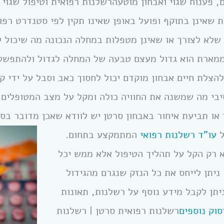
 פענוח שגוי ואבחון מוטעהרשלנות רפואית וטיפול שגוי 
ת שאינן בתוקף ופועל באופן שאינו תקין לפי סטנדרט רפו
שלא לצורך או שאינן מטפלות במחלה הנכונה מה שיכול ל
מארת הוא גדול מעצם טבעה של המחלה לגדול ולהתפשט ו
צלת חיים אבחון מוקדם יכול לחסוך כאב וסבל על ידי קי
יבי מה שמשנה את החוויה כולה ומקל על מצב המטופלים.
 או תביעת איחור באבחון סרטן יש לוודא שאכן מדובר בס
ל
עו”ד רשלנות רפואי
המתמקצע בתחום.
 רק הקל על תהליך הטיפול אלא ממש יכל
יתן לייחס את כל הנזק שנגרם מהגידול
יתן לקבל מידע נוסף על רשלנות, תאונות
סוק נוספים
רשלנות רפואית סרטן | רשלנות