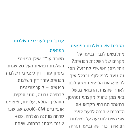
עורך דין לענייני רשלנות
מקרים של רשלנות רפואית
רפואית
מתלבטים לגבי תביעה על
משרד עו”ד אילן בנימיני
מקרים של רשלנות רפואית?
רשלנות רפואית מעל 20 שנות
מתי ניתן ואפשרי לתבוע? מתי
ניסיון עורך דין לענייני רשלנות
זה נועד לכישלון? ובכלל איך
רפואית עורך דין רשלנות
להוציא את הפיצוי המגיע לכם
רפואית – 7 קריטריונים
לאחר שהצוות הרפואי נכשל
לבחירה נכונה, סוגי תיקים,
באי מתן טיפול מקצועי ומהימן.
התהליך המלא, עלויות, פיצויים
במאמר הנוכחי תקראו את
אופייניים 400K-8M ₪. שכר
הדברים שחובה לדעת לפני
טרחה מותנה הצלחה. 20+
שניגשים לתביעה על רשלנות
שנות ניסיון בתחום. שיחת
רפואית, כדי שהתביעה תהייה