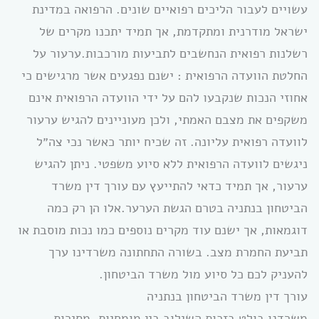
עשויים לעבור הליכים רפואיים שונים. הרפואה במדינת
ישראל מודרנית ומתקדמת, אך תמיד יתכנו מקרים של
רשלנות רפואית הנחשבים לתביעות מורכבות.ערעור על
החלטת הוועדה הרפואית : ישנם נפגעים אשר מרגישים כי
אחוזי הנכות שנקבעו להם על ידי הוועדה הרפואית אינם
משקפים את מצבם האמתי, ולכן מעוניינים להגיש ערעור
לוועדה רפואית עליונה. זה שכיח יותר כאשר נכי צה״ל
ניגשים לוועדה הרפואית ללא סיוע משפטי. ניתן להגיש
ערעור, אך תמיד כדאי להתייעץ עם עורך דין משרד
הביטחון בנתניה בטרם הגשת הערער.אלו הן רק כמה
דוגמאות, אך ישנם עוד מקרים נוספים כמו נכות מוסבת או
תביעת החמרת מצב. בשורה התחתונה משרדינו ערך
להעניק לכם כל סיוע מול משרד הביטחון.
עורך דין משרד הביטחון בנתניה
משרדנו בולט בזכות השילוב בין מומחיות, מסירות