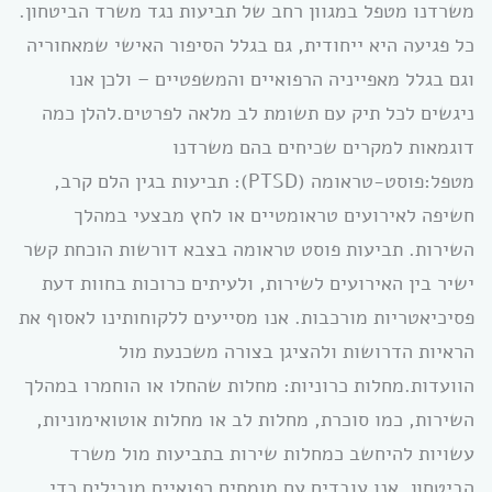
משרדנו מטפל במגוון רחב של תביעות נגד משרד הביטחון.
כל פגיעה היא ייחודית, גם בגלל הסיפור האישי שמאחוריה
וגם בגלל מאפייניה הרפואיים והמשפטיים – ולכן אנו
ניגשים לכל תיק עם תשומת לב מלאה לפרטים.להלן כמה
דוגמאות למקרים שכיחים בהם משרדנו
מטפל:פוסט-טראומה (PTSD): תביעות בגין הלם קרב,
חשיפה לאירועים טראומטיים או לחץ מבצעי במהלך
השירות. תביעות פוסט טראומה בצבא דורשות הוכחת קשר
ישיר בין האירועים לשירות, ולעיתים כרוכות בחוות דעת
פסיכיאטריות מורכבות. אנו מסייעים ללקוחותינו לאסוף את
הראיות הדרושות ולהציגן בצורה משכנעת מול
הוועדות.מחלות כרוניות: מחלות שהחלו או הוחמרו במהלך
השירות, כמו סוכרת, מחלות לב או מחלות אוטואימוניות,
עשויות להיחשב כמחלות שירות בתביעות מול משרד
הביטחון. אנו עובדים עם מומחים רפואיים מובילים כדי