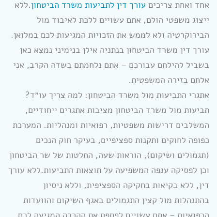
אחד ואחת צריכים
עורך דין לתביעות משרד הביטחון
.ללא
ייצוג משפטי הולם, אתם עשויים ללכת לאיבוד מול
הבירוקרטיה ולא לממש את הזכויות המגיעות לכם במלואן.
עורך דין משרד הביטחון בנתניה אילן בנימיני נמצא כאן
בשביל להילחם עבורכם – אתם נלחמתם בשדה הקרב, אני
אלחם בזירה המשפטית.
אתגרי התביעות מול משרד הביטחון: למה צריך עו״ד?
תביעות מול משרד הביטחון מציבות אתגרים ייחודיים,
המשלבים דרישות משפטיות, רפואיות ומנהליות. המערכת
כפופה לחוקים ותקנות ספציפיים, בעיקר חוק הנכים
(תגמולים ושיקום), הוראות שעה, החלטות של שר הביטחון
וכן לפסיקה ענפה המשפיעה על תוצאות התביעות.ללא עורך
דין, ללא בקיאות בחקיקה הספציפית, וללא ניסיון
בהתנהלות מול קצין התגמולים באגף השיקום והוועדות
הרפואיות – אתם עשויים לפספס את ההכרה המגיעה לכם.