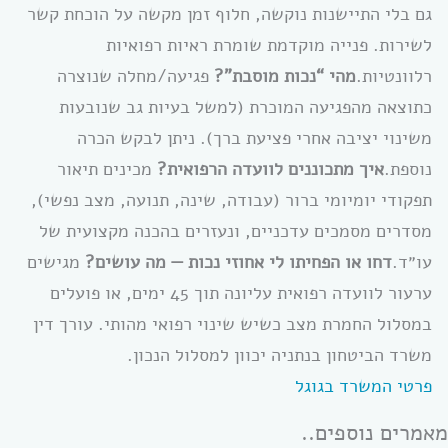
גם בלי התיישנות נוקשה, חלוף זמן מקשה על הוכחת קשר
לשירות. פנייה מוקדמת שומרת ראיות רפואיות
רלוונטיות.
מהי “נכות מוסבת”?
פגיעה/מחלה שנוצרה
כתוצאה מהפגיעה המוכרת (למשל בעיות גב שנובעות
משינוי יציבה אחרי פציעת ברך). ניתן לבקש הכרה
נוספת.
איך מתכוננים לוועדה הרפואית?
מכינים תיאור
תפקודי יומיומי ברור (עבודה, שינה, תנועה, מצב נפשי),
מסדרים מסמכים עדכניים, ונעזרים בהכנה מקצועית של
עו״ד.
דחו או הפחיתו לי אחוזי נכות — מה עושים?
מגישים
ערעור לוועדה רפואית עליונה תוך 45 ימים, או פועלים
במסלול החמרת מצב כשיש שינוי רפואי מהותי. עורך דין
משרד הביטחון בנתניה יכוון למסלול הנכון.
פרטי המשרד בגוגל
מאמרים נוספים..