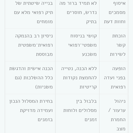
איסוף
לא תמיד ברור מה
בנייה שיטתית של
מסמכים
נדרש, חוסרים
תיק רפואי מלא עם
וחוות דעת
בתיק
מומחים
הוכחת
קושי בניסוח
ניסיון רב בהנמקה
קשר
משפטי־רפואי
רפואית־משפטית
לשירות
משכנע
מבוססת
הופעה
ללא הכנה, נטייה
הכנה אישית והדגשת
בפני ועדה
להחמצת נקודות
כלל ההשלכות (גם
רפואית
קריטיות
משניות)
ניהול
בלבול בין
בחירת המסלול הנכון
ערעור /
מסלולים ולוחות
ועמידה מדויקת
החמרת
זמנים
בזמנים
מצב