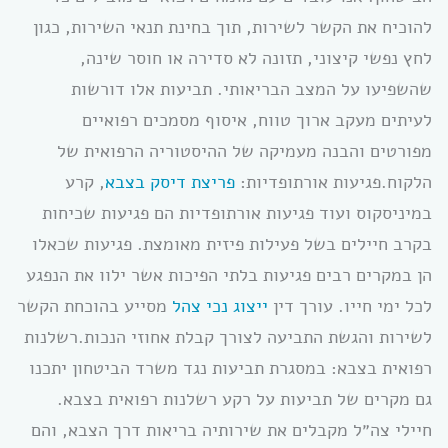
להוכיח את הקשר לשירות, תוך בחינת תנאי השירות, כגון
לחץ נפשי קיצוני, תזונה לא סדירה או חוסר שינה,
שהשפיעו על המצב הבריאותי. תביעות אלו דורשות
לעיתים מעקב ארוך טווח, איסוף מסמכים רפואיים
מפורטים והבנה מעמיקה של ההיסטוריה הרפואית של
הלקוח.פגיעות אורתופדיות:
פריצת דיסק בצבא
, קרע
במיניסקוס ועוד פגיעות אורתופדיות הם פגיעות שכיחות
בקרב חיילים בשל פעילות פיזית מאומצת. פגיעות שכאלו
הן במקרים רבים פגיעות בלתי הפיכות אשר ילוו את הנפגע
לכל ימי חייו. עורך דין
ייצוג נכי צהל
מסייע בהוכחת הקשר
לשירות והגשת התביעה לצורך קבלת אחוזי הנכות.רשלנות
רפואית בצבא: במסגרת תביעות נגד משרד הביטחון יתכנו
גם מקרים של תביעות על רקע רשלנות רפואית בצבא.
חיילי צה״ל מקבלים את שירותיה בריאות דרך הצבא, והם