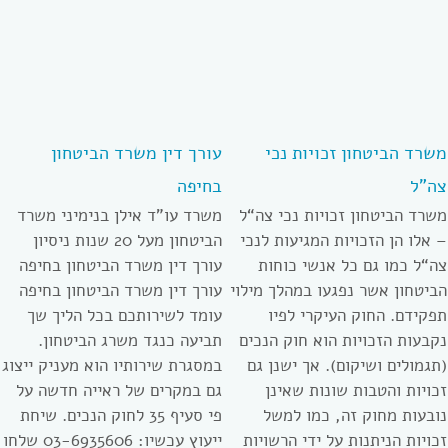
משרד הביטחון זכויות נכי
עורך דין משרד הביטחון
צה”ל
בחיפה
משרד הביטחון זכויות נכי צה“ל
משרד עו”ד אילן בנימיני משרד
– אלו הן הזכויות המגיעות לנכי
הביטחון מעל 20 שנות ניסיון
צה“ל כמו גם כל אנשי כוחות
עורך דין משרד הביטחון בחיפה
הביטחון אשר נפגעו במהלך מילוי
עורך דין משרד הביטחון בחיפה
תפקידם. החוק העיקרי לפיו
עומד לשירותכם בכל הליך שך
נקבעות הזכויות הוא חוק הנכים
תביעה כנגד משרג הביטחון.
(תגמולים ושיקום). אך ישנן גם
במסגרת שירותיו הוא מעניק ייצוג
זכויות והטבות שונות שאינן
גם במקרים של ראייה חדשה על
נובעות מחוק זה, כמו למשל
פי סעיף 35 לחוק הנכים. שיחת
זכויות הניתנות על ידי הרשויות
ייעוץ עכשיו: 03-6935606 שלחו