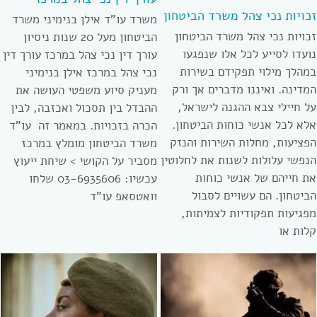
זכויות נכי צהל משרד הביטחון
משרד עו”ד אילן בנימיני משרד
זכויות נכי צהל משרד הביטחון
הביטחון מעל 20 שנות ניסיון
נועדו לסייע לכל אלו שנפגעו
עורך דין נכי צהל במרכז עורך דין
במהלך מילוי תפקידם בשירות
נכי צהל במרכז אילן בנימיני
המדינה. ואיננו מדברים אך ורק
מעניק סיוע משפטי העושה את
על חיילי צבא ההגנה לישראל,
ההבדל בין תסכול ואכזבה, לבין
אלא לכל אנשי כוחות הביטחון.
הכרה בזכויות. במאמר זה עו”ד
הפציעות, מחלות השירות והנזק
משרד הביטחון מומלץ במרכז
הנפשי עלולות לשנות את לחלוטין
מסביר על הקושי > שיחת ייעוץ
את חייהם של אנשי כוחות
עכשיו: 03-6935606 שלחו
הביטחון. הם עשויים לסבול
וואטסאפ עו”ד
מפגיעות תפקודיות לצמיתות,
קלות או