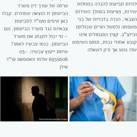
להיות תביעות להכרה במחלות
טרחה של עורך דין משרד
שירות, פציעות במהלך השירות
הביטחון זו הוצאה שחוזרת. קבלו
הצבאי, הכרה בזכויות של בני
כאן טיפים מעו”ד לתביעות
משפחה (למשל הורים שכולים)
צבאיות נגד משרד הביטחון. וגם
וכיוצ“ב. קצין התגמולים אינו
– מי יכול לתבוע את משרד
קובע אחוזי נכות, תחום השיפוט
הביטחון. כנסו עכשיו לאתר!
שלו נוגע אך ורק לשאלה
שיחת ייעוץ עכשיו: 03-
6935606 שלחו וואטסאפ עו”ד
אילן