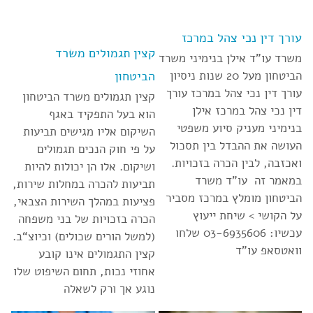
עורך דין נכי צהל במרכז
קצין תגמולים משרד
משרד עו”ד אילן בנימיני משרד
הביטחון
הביטחון מעל 20 שנות ניסיון
עורך דין נכי צהל במרכז עורך
קצין תגמולים משרד הביטחון
דין נכי צהל במרכז אילן
הוא בעל התפקיד באגף
בנימיני מעניק סיוע משפטי
השיקום אליו מגישים תביעות
העושה את ההבדל בין תסכול
על פי חוק הנכים תגמולים
ואכזבה, לבין הכרה בזכויות.
ושיקום. אלו הן יכולות להיות
במאמר זה עו”ד משרד
תביעות להכרה במחלות שירות,
הביטחון מומלץ במרכז מסביר
פציעות במהלך השירות הצבאי,
על הקושי > שיחת ייעוץ
הכרה בזכויות של בני משפחה
עכשיו: 03-6935606 שלחו
(למשל הורים שכולים) וכיוצ“ב.
וואטסאפ עו”ד
קצין התגמולים אינו קובע
אחוזי נכות, תחום השיפוט שלו
נוגע אך ורק לשאלה