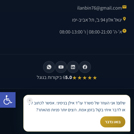
ilanbin76@gmail.com
יגאל אלון 94 ב', תל אביב-יפו
א'-ה' 08:00-21:00 | ו' 08:00-13:00
★★★★★
5.0
6 ביקורות בגוגל
פתח סרגל
©
2026
משרד עו"ד אילן בנימיני. כל הזכויות שמורות.
×
שלום! אני העוזר של משרד עו"ד אילן בנימיני. אפשר לכתוב לי,
בניית אתר וקידום אתרים לעורכי דין ·
Avinu SEO
או לדבר איתי בקול בזמן אמת. רוצים יותר פניות מהאתר?
בואו נדבר