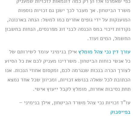
כפי שאמרנו אלו הן רק כמה דוגמאות לזכויות שמעניק
משרד הביטחון. אך מעבר לכך ישנן גם זכויות נוספות
המוענקות על ידי גופים אחרים כמו למשל: הנחה בארנונה,
נקודות זיכוי במס הכנסה לבני זוג מפרנסים, הנחות בחשבון
החשמל, המים ועוד.
עורך דין נכי צהל מומלץ
אילן בנימיני עומד לשירותם של
כל אנשי כוחות הביטחון. משרדינו מעניק לכם את כל הסיוע
לצורך הכרה בנכות שנגרמה לכם, ומקסום אחוזי הנכות. אנו
הכתובת לכל שאלה בנושא זכויות, ומכיוון שכל אחד נמצא
תחת נסיבות אחרות, מומלץ לקבל ייעוץ אישי.
עו”ד זכויות נכי צהל משרד הביטחון, אילן בנימיני –
בפייסבוק