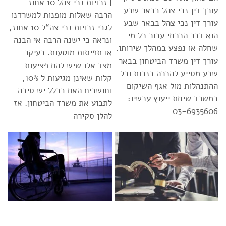
| זכויות נכי צהל 10 אחוז
עורך דין נכי צהל בבאר שבע
הרבה שאלות מופנות למשרדנו
עורך דין נכי צהל בבאר שבע
לגבי זכויות נכי צה“ל 10 אחוז,
הוא דבר הכרחי עבור כל מי
ונראה כי ישנה הרבה אי הבנה
שחלה או נפצע במהלך שירותו.
או תפיסות מוטעות. בעיקר
עורך דין משרד הביטחון בבאר
מצד אלו שיש להם פציעות
שבע מסייע להכרה בנכות וכל
קלות שאינן מגיעות ל 10%,
ההתנהלות מול אגף השיקום
וחושבים האם בכלל יש סיבה
במשרד שיחת ייעוץ עכשיו:
לתבוע את משרד הביטחון. אז
03-6935606
להלן סקירה