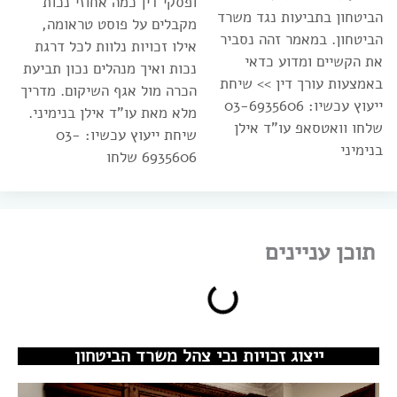
ופסקי דין כמה אחוזי נכות
הביטחון בתביעות נגד משרד
מקבלים על פוסט טראומה,
הביטחון. במאמר זהה נסביר
אילו זכויות נלוות לכל דרגת
את הקשיים ומדוע כדאי
נכות ואיך מנהלים נכון תביעת
באמצעות עורך דין >> שיחת
הכרה מול אגף השיקום. מדריך
ייעוץ עכשיו: 03-6935606
מלא מאת עו”ד אילן בנימיני.
שלחו וואטסאפ עו”ד אילן
שיחת ייעוץ עכשיו: 03-
בנימיני
6935606 שלחו
תוכן עניינים
ייצוג זכויות נכי צהל משרד הביטחון