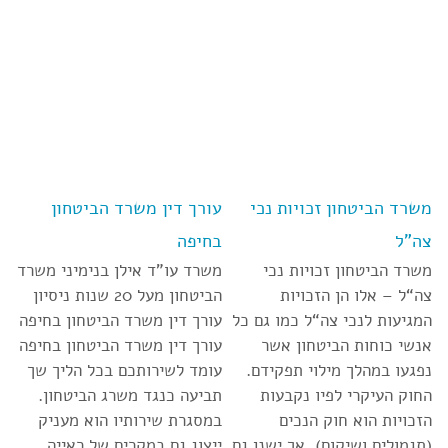
משרד הביטחון זכויות נכי
עורך דין משרד הביטחון
צה”ל
בחיפה
משרד הביטחון זכויות נכי
משרד עו”ד אילן בנימיני משרד
צה“ל – אלו הן הזכויות
הביטחון מעל 20 שנות ניסיון
המגיעות לנכי צה“ל כמו גם כל
עורך דין משרד הביטחון בחיפה
אנשי כוחות הביטחון אשר
עורך דין משרד הביטחון בחיפה
נפגעו במהלך מילוי תפקידם.
עומד לשירותכם בכל הליך שך
החוק העיקרי לפיו נקבעות
תביעה כנגד משרג הביטחון.
הזכויות הוא חוק הנכים
במסגרת שירותיו הוא מעניק
(תגמולים ושיקום). אך ישנן גם
ייצוג גם במקרים של ראייה