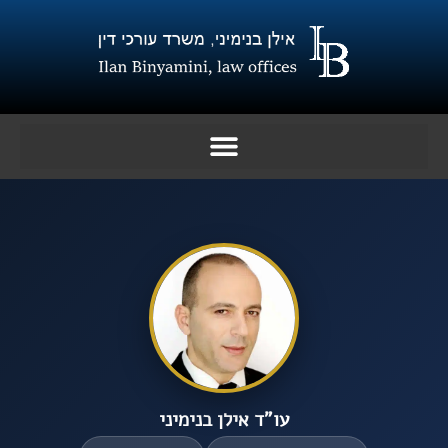
ילוג
תוכן
עו”ד אילן בנימיני