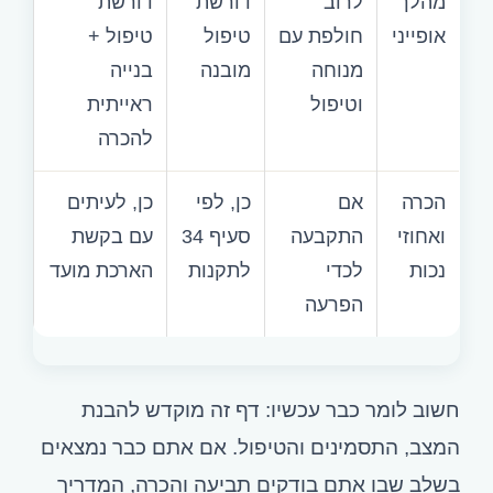
מהלך
לרוב
דורשת
דורשת
אופייני
חולפת עם
טיפול
טיפול +
מנוחה
מובנה
בנייה
וטיפול
ראייתית
להכרה
הכרה
אם
כן, לפי
כן, לעיתים
ואחוזי
התקבעה
סעיף 34
עם בקשת
נכות
לכדי
לתקנות
הארכת מועד
הפרעה
חשוב לומר כבר עכשיו: דף זה מוקדש להבנת
המצב, התסמינים והטיפול. אם אתם כבר נמצאים
בשלב שבו אתם בודקים תביעה והכרה, המדריך