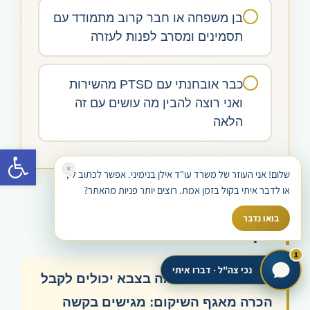
בן משפחה או חבר קרוב מתמודד עם
תסמינים ומסרב לפנות לעזרה
כבר אובחנתי עם PTSD מהשירות
ואני רוצה להבין מה עושים עם זה
הלאה
פתח סרגל
×
שלום! אני העוזר של משרד עו"ד אילן בנימיני. אפשר לכתוב לי,
או לדבר איתי בקול בזמן אמת. רוצים יותר פניות מהאתר?
הכרה כנכה צה”ל: המסלול
בואו נדבר
בקצרה
1
נכי צה"ל · דברו איתי
נפגעי פוסט טראומה בצבא יכולים לקבל
הכרה מאגף השיקום: מגישים בקשה