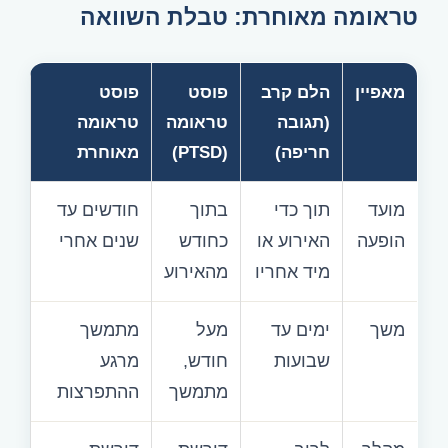
טראומה מאוחרת: טבלת השוואה
מאפיין
הלם קרב
פוסט
פוסט
(תגובה
טראומה
טראומה
חריפה)
(PTSD)
מאוחרת
מועד
תוך כדי
בתוך
חודשים עד
הופעה
האירוע או
כחודש
שנים אחרי
מיד אחריו
מהאירוע
משך
ימים עד
מעל
מתמשך
שבועות
חודש,
מרגע
מתמשך
ההתפרצות