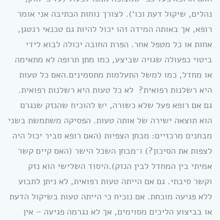
נהלים, שיקול דעת וכו׳). לצורך נוחות הכתיבה אני אומר
רופא, אך באותה המידה זהו יכול להיות גם טכנאי רנטגן,
אחות או כל מטפל אחר. הפרת החובה יכולה לבוא לידי
ביטוי כפעולה שגויה שביצע, כמו מתן תרופה לא מתאימה
או מחדל, כמו למשל התעלמות מתסמינים.האם כל טעות
היא רשלנות רפואית? לא כל טעות היא רשלנות רפואית.
גם אם רופא פעל שלא כשורה, יש להוכיח שהנזק שנגרם
הוא תוצאה ישירה של אותה טעות. הפסיקה משתמשת בשני
מבחנים מרכזיים: מבחן הצפיות (האם רופא סביר יכול היה
לצפות את הסיכון?) ו־מבחן השכל הישר (האם קיים קשר
אמיתי בין המחדל לבין הנזק).היסוד השלישי הוא נזק
וקשר סיבתי. גם אם הייתה טעות רפואית, לא ניתן לתבוע
ללא פגיעה מוכחת. אם נוכיח כי הייתה טעות בשיקול הדעת
או בביצוע הליכים מסוימים, אך לא נגרמה פגיעה – אין