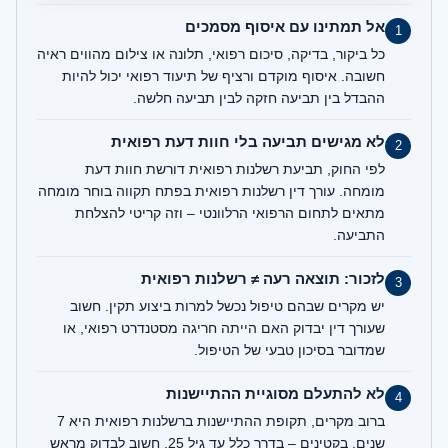
אל תמתינו עם איסוף מסמכים
1
כל ביקור, בדיקה, סיכום רפואי, תלונה או צילום מהווים ראיה
חשובה. איסוף מוקדם ורציף של תיעוד רפואי יכול להיות
ההבדל בין תביעה חזקה לבין תביעה חלשה.
לא מגישים תביעה בלי חוות דעת רפואית
2
לפי החוק, תביעת רשלנות רפואית דורשת חוות דעת
מומחה. עורך דין רשלנות רפואית בפתח תקווה בוחר מומחה
מתאים לתחום הרפואי הרלוונטי – וזה קריטי להצלחת
התביעה.
לזכור: תוצאה רעה ≠ רשלנות רפואית
3
יש מקרים שבהם טיפול נכשל למרות ביצוע תקין. חשוב
שעורך דין יבדוק האם הייתה חריגה מסטנדרט רפואי, או
שמדובר בסיכון טבעי של הטיפול.
לא להתעלם מסוגיית ההתיישנות
4
ברוב מקרים, תקופת ההתיישנות ברשלנות רפואית היא 7
שנים. בקטינים – בדרך כלל עד גיל 25. חשוב לבדוק מראש