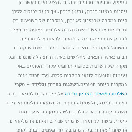
בטיפול תרופתי. תרופות יכולות להציל חיים כאשר הן
ניתנות במינון הנכון, ובזמן הנכון. אך הן גם יכולות לסכן
חיים במקרה שהמינון לא נכון, במקרים של השפעות בין
תרופתיות או כאשר ישנה תגובה אלרגית.מצופה מרופאים
לבדוק את ההיסטוריה הרפואית, לראות אילו תרופות
המטופל לוקח ומה מצבו הרפואי הכללי. ישנם שיקולים
רבים כאשר רופאים מחליטים באיזו תרופה להשתמש, וכל
מקרה של רשלנות בטיפול תרופתי עלול להסתיים באי
נעימות ותופעות לוואי במקרים קלים, ועד סכנת מוות
במקרים היותר חמורים.
רשלנות בהריון ובלידה
– מקרי
רשלנות רפואית בהיריון ולידה
עלולים לגרום לפגיעה בלתי
הפיכה בתינוק, ולעתים גם באם. הדוגמאות כוללות אי־זיהוי
מצוקה עוברית, אי קבלת החלטה בזמן לביצוע ניתוח
קיסרי, ניטור לא תקין, שימוש שגוי בוואקום או מלקחיים,
או טיפול מאוחר בזיהומים בהריון. פעמים רבות דקות