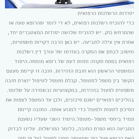
יסודות הרשלנות הרפואית
כדי להוכיח רשלנות רפואית, לא די לומר שהרופא טעה או
שהתרחש נזק. יש להוכיח שלושה יסודות המצטברים יחד,
אחרת אין עילה לתביעה. יש כאן הרבה דקויות משפטיות,
וחשוב לבחון את המקרה בעזרתו של עורך דין רשלנות
רפואית בפתח תקווה וחוות דעת של רופא מומחה.היסוד
המשפטי הראשון הוא חובת הזהירות. חובה זו קיימת מעצם
הקשר בין מטפל למטופל. קבלת מטופל לטיפול יוצרת חובה
משפטית לפעול בזהירות, במקצועיות ובשמירה על שלומו.
בהליכים רפואיים ישנם סיכונים, ולכן על המטפל לצפות את
הסיכון לטעות ולפעול כדי למנוע אותה. החובה קיימת
תמיד ביחסי מטפל-מטופל.היסוד השני שעליו נשענת
התביעה הוא הפרת החובה, כלומר התרשלות. עלינו לבדוק
האם הרופא פעל כפי שמצופה ממנו לפעול (על פי חוק,