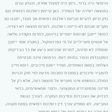
הרפואי היה ברור, ניתן היה לפעול אחרת, והנזק נגרם
כתוצאה ישירה של המחדל. כאן קיימת רשלנות רפואית וגם
נזק וניתן להגיש תביעת רשלנות רפואית.אך מנגד, יתכנו גם
מקרים שבהם לא הייתה רשלנות, למרות תוצאה לא רצויה.
למשל ייתכן שניתוח יסתיים בזיהום, למרות הקפדה מלאה
על תנאים סטריליים על פי הפרוטוקול. במקרה אחר ייתכן
שמחלה לא תזוהה, למרות שהרופא ביצע את כל הבדיקות
המקובלות ונעזר בחוות דעת. הרפואה אינה מבטיחה
הצלחה במאת האחוזים, תמיד ישנם סיכונים. רופא חייב
להסביר סיכונים במסגרת הסכמה מדעת לפי חוק זכויות
החולה.המשפט אינו מעניש על תוצאה רעה, אלא רק על
חריגה מהסטנדרט המקצועי. ולפני שמאשימים, כדאי
לבדוק את העובדות ונסיבות המקרה. לצורך הגשת
התביעה, לא מספיק עורך דין רשלנות רפואית בפתח תקווה,
יש צורך גם בחוות דעת של רופא מומחה.