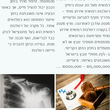
מהמטופל. טיפול מהיר בזמן
רפואית מעל 20 שנות ניסיון
הנכון יכול להציל חיים, אך כאשר
רשלנות רפואית אירוע מוחי –
הבעיה אינה מאובחנת בזמן
מדריך מקיף לתביעה ופיצויים
שיעור התמותה הוא כשלושים
2026 עודכן לאחרונה: מרץ 2026
אחוז. כל מקרה של רשלנות
| בקצרה רשלנות רפואית אירוע
רפואית הוא בעל פוטנציאל לנזק
מוחי מתרחשת כשרופאים
כבד לבריאות, ואף סכנה של
מפספסים תסמיני שבץ או לא
מוות. במידה וניתן להוכיח כי
מטפלים בחלון הזמן הקריטי.
הייתה רשלנות
כ-25% מחולי שבץ בישראל
מאובחנים באיחור. פיצויים:
₪5,000,000 – ₪200,000 ….