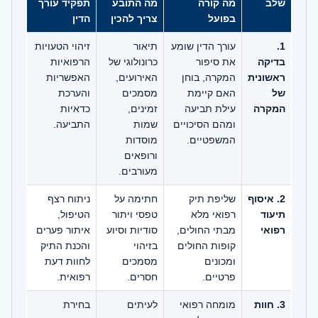
שלב
מה קורה
מה התובע
תפקיד עורך
בפועל
צריך להכין
הדין
1.
עורך הדין שומע
תיאור
זיהוי הטעויות
בדיקה
את סיפור
כרונולוגי של
הרפואיות
ראשונית
המקרה, בוחן
האירועים,
האפשריות
של
האם קיימת
מסמכים
והערכת
המקרה
עילת תביעה
זמינים,
כדאיות
ומהם הסיכויים
שמות
התביעה.
המשפטיים.
מוסדות
ורופאים
מעורבים.
2. איסוף
שליפת תיק
חתימה על
ניתוח רצף
תיעוד
רפואי מלא
טפסי ויתור
הטיפול,
רפואי
מבתי החולים,
סודיות וסיוע
איתור פערים
קופות החולים
בזיהוי
והכנת התיק
ומכונים
מסמכים
לחוות דעת
פרטיים.
חסרים.
רפואית.
3. חוות
מומחה רפואי
לעיתים
בחירת