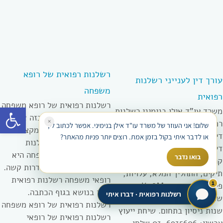
רשלנות רפואית של רופא
עורך דין לענייני רשלנות
משפחה
רפואית
רשלנות רפואית של רופא משפחה
פתח סרגל
משרד עו”ד אילן בנימיני רשלנות
היא כאשר נגרם נזק כזה או אחר
×
רפואית מעל 20 שנות ניסיון עורך
שלום! אני העוזר של משרד עו"ד אילן בנימיני. אפשר לכתוב לי,
עקב התנהלות שאינה מקצועית
דין לענייני רשלנות רפואית עורך
או לדבר איתי בקול בזמן אמת. רוצים יותר פניות מהאתר?
ורשלנית במטופל. רשלנות
דין רשלנות רפואית – 7
רפואית של רופאי משפחה היא
בואו נדבר
קריטריונים לבחירה נכונה, סוגי
לא פעם הגורם להתדרדרות קשה.
תיקים, התהליך המלא, עלויות,
רופאי משפחה רשלנות רפואית
1
פיצויים אופייניים 400K-8M ₪.
ועוד בנושא בגוף הכתבה.
רשלנות רפואית · דברו איתי
שכר טרחה מותנה הצלחה. 20+
רשלנות רפואית של רופא משפחה
שנות ניסיון בתחום. שיחת ייעוץ
רשלנות רפואית של רופאי