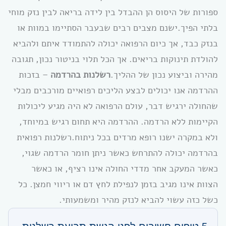
ספורות של היסוס הן ההבדל בין לידה בריאה לבין נזק מוחי
בלתי הפיך.ישנם מצבים רבים שבעבר הסתיימו במוות או
בנזק כבד, אך כיום הרפואה יכולה להתמודד איתם ולהביא
להולדת תינוקות בריאים. אך הכל תלוי בניטור נכון, תגובה
מהירה וביצוע נכון של ההליך.
רשלנות בהרדמה
– בזכות
ההרדמה אנו יכולים לבצע הליכים רפואיים מורכבים מבלי
שהחולה ירגיש דבר, עולם הרפואה לא היה מגיע ליכולות
הקיימות ללא הרדמה. ההרדמה היא תחום רגיש במיוחד,
ולא במקרה ישנו רופא מרדים בכל ניתוח.רשלנות רפואית
בהרדמה יכולה להתרחש כאשר ניתן חומר הרדמה שגוי,
כאשר המעקב אחר מדדי החולה אינו רציף, או כאשר
הצוות אינו מגיב בזמן לנפילת לחץ דם או ריווי חמצן. כל
כשל כזה עשוי להביא לנזק מהיר ומשמעותי.