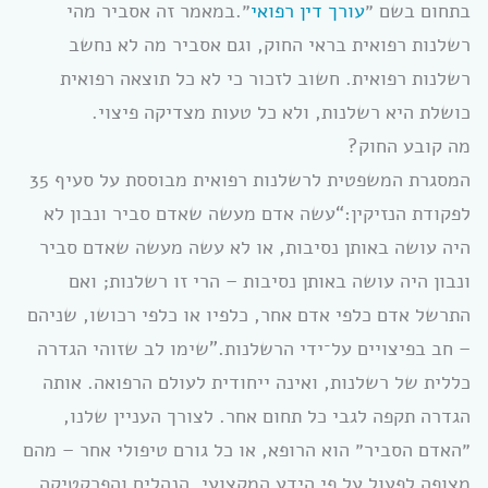
בתחום בשם ״
עורך דין רפואי
״.במאמר זה אסביר מהי
רשלנות רפואית בראי החוק, וגם אסביר מה לא נחשב
רשלנות רפואית. חשוב לזכור כי לא כל תוצאה רפואית
כושלת היא רשלנות, ולא כל טעות מצדיקה פיצוי.
מה קובע החוק?
המסגרת המשפטית לרשלנות רפואית מבוססת על סעיף 35
לפקודת הנזיקין:“עשה אדם מעשה שאדם סביר ונבון לא
היה עושה באותן נסיבות, או לא עשה מעשה שאדם סביר
ונבון היה עושה באותן נסיבות – הרי זו רשלנות; ואם
התרשל אדם כלפי אדם אחר, כלפיו או כלפי רכושו, שניהם
– חב בפיצויים על־ידי הרשלנות.”שימו לב שזוהי הגדרה
כללית של רשלנות, ואינה ייחודית לעולם הרפואה. אותה
הגדרה תקפה לגבי כל תחום אחר. לצורך העניין שלנו,
״האדם הסביר״ הוא הרופא, או כל גורם טיפולי אחר – מהם
מצופה לפעול על פי הידע המקצועי, הנהלים והפרקטיקה