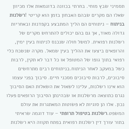
תסמיני שבץ מוחי. בחרתי בכוונה בדוגמאות אלו מכיוון
שאלו הם מקרים שבהם האבחון בזמן הוא קריטי !
רשלנות
בניתוח
– ניתוחים הם הליך המתבצע בקפדנות ובאחריות
גדולה מאוד, אך גם בהם יכולים להתרחש מקרים של
רשלנות רפואית. למשל חולה שנכנס לניתוח בעין ימין,
והרופאים ביצעו את ההליך בעין שמאל. מקרה שנשכח כלי
רפואי בתוך גופו של המטופל או כל דבר לא תקין, לרבות
כשל במעקב לאחר הניתוח.בניתוחים רבים מתרחשים
סיבוכים, לרבות סיבוכים מסכני חיים. סיבוך בפני עצמו
הוא אינו רשלנות, עלינו לשאול את השאלות האם הסיבוך
נגרם כתוצאה מרשלנות או שבהינתן הסיבוך הרופאים פעלו
נכון. אלו הן סוגיות לא פשוטות המאתגרות את עולם
המשפט.
רשלנות בטיפול תרופתי
– עוד דוגמה שראיתי
בתור עורך דין רשלנות רפואית בפתח תקווה היא רשלנות