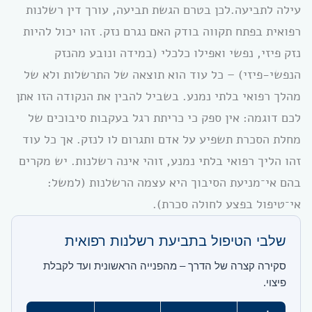
עילה לתביעה.לכן בטרם הגשת תביעה, עורך דין רשלנות
רפואית בפתח תקווה בודק האם נגרם נזק. זהו יכול להיות
נזק פיזי, נפשי ואפילו כלכלי (במידה ונובע מהנזק
הנפשי-פיזי) – כל עוד הוא תוצאה של התרשלות ולא של
מהלך רפואי בלתי נמנע. בשביל להבין את הנקודה הזו אתן
לכם דוגמה: אין ספק כי כריתת רגל בעקבות סיבוכים של
מחלת הסכרת תשפיע על אדם ותגרום לו לנזק. אך כל עוד
זהו הליך רפואי בלתי נמנע, זוהי אינה רשלנות. יש מקרים
בהם אי־מניעת הסיבוך היא עצמה הרשלנות (למשל:
אי־טיפול בפצע לחולה סכרת).
שלבי הטיפול בתביעת רשלנות רפואית
סקירה קצרה של הדרך – מהפנייה הראשונית ועד לקבלת
פיצוי.