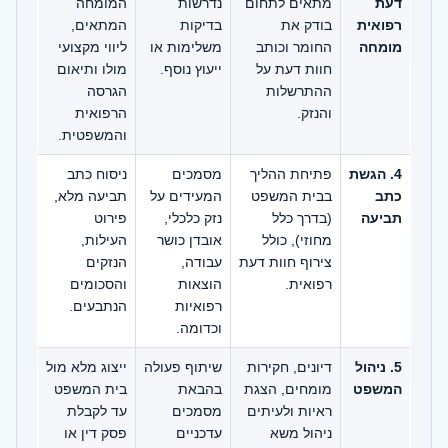
דעת
מתאים לתחום
נדרשות
המומחה
רפואית
בודק את
בדיקות
המתאים,
מומחה
החומר וכותב
משלימות או
ליווי מקצועי
חוות דעת על
ייעוץ נוסף.
מולו ותיאום
ההתרשלות
הגרסה
והנזק.
הרפואית
והמשפטית.
4. הגשת
פתיחת ההליך
מסמכים
ניסוח כתב
כתב
בבית המשפט
המעידים על
תביעה מלא,
תביעה
(בדרך כלל
נזק כלכלי,
פירוט
מחוזי), כולל
אובדן כושר
העילות,
צירוף חוות דעת
עבודה,
הנזקים
רפואית.
הוצאות
והסכומים
רפואיות
הנתבעים.
וכדומה.
5. ניהול
דיונים, חקירות
שיתוף פעולה
ייצוג מלא מול
המשפט
מומחים, הצגת
בהבאת
בית המשפט
ראיות ולעיתים
מסמכים
עד לקבלת
ניהול משא
עדכניים
פסק דין או