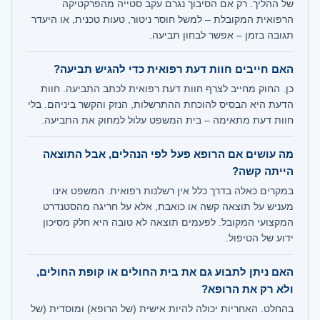
של ההליך. רק אם הסיבוך נגרם עקב סטייה מהפרקטיקה
הרפואית המקובלת – למשל חוסר ניטור, טעות טכנית, או היעדר
תגובה בזמן – אפשר לבחון תביעה.
האם חייבים חוות דעת רפואית כדי להגיש תביעה?
כן. החוק מחייב לצרף חוות דעת רפואית לכתב התביעה. חוות
הדעת היא הבסיס להוכחת ההתרשלות, הנזק והקשר ביניהם. בלי
חוות דעת מתאימה – בית המשפט עלול למחוק את התביעה.
מה עושים אם הרופא פעל לפי הנהלים, אבל התוצאה
הייתה קשה?
במקרים כאלה בדרך כלל אין רשלנות רפואית. המשפט אינו
מעניש על תוצאה קשה או כואבת, אלא על חריגה מהסטנדרט
המקצועי המקובל. לפעמים תוצאה לא טובה היא חלק מסיכון
ידוע של הטיפול.
האם ניתן לתבוע גם את בית החולים או קופת החולים,
ולא רק את הרופא?
בהחלט. האחריות יכולה להיות אישית (של הרופא) ומוסדית (של