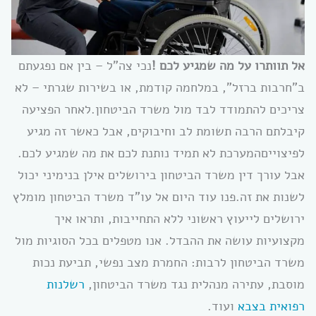
אל תוותרו על מה שמגיע לכם !
נכי צה”ל – בין אם נפגעתם
ב”חרבות ברזל”, במלחמה קודמת, או בשירות שגרתי – לא
צריכים להתמודד לבד מול משרד הביטחון.לאחר הפציעה
קיבלתם הרבה תשומת לב וחיבוקים, אבל כאשר זה מגיע
לפיצוייםהמערכת לא תמיד נותנת לכם את מה שמגיע לכם.
אבל עורך דין משרד הביטחון בירושלים אילן בנימיני יכול
לשנות את זה.פנו עוד היום אל עו”ד משרד הביטחון מומלץ
ירושלים לייעוץ ראשוני ללא התחייבות, ותראו איך
מקצועיות עושה את ההבדל. אנו מטפלים בכל הסוגיות מול
משרד הביטחון לרבות: החמרת מצב נפשי, תביעת נכות
מוסבת, עתירה מנהלית נגד משרד הביטחון,
רשלנות
רפואית בצבא
ועוד.