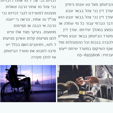
זכויות נכי צה”ל 10 אחוז | זכויות
הביטחון מעל 20 שנות ניסיון
נכי צהל 10 אחוז הרבה שאלות
עורך דין נכי צהל בבאר שבע
מופנות למשרדנו לגבי זכויות נכי
עורך דין נכי צהל בבאר שבע הוא
צה“ל 10 אחוז, ונראה כי ישנה
דבר הכרחי עבור כל מי שחלה או
הרבה אי הבנה או תפיסות
נפצע במהלך שירותו. עורך דין
מוטעות. בעיקר מצד אלו שיש
משרד הביטחון בבאר שבע מסייע
להם פציעות קלות שאינן מגיעות
להכרה בנכות וכל ההתנהלות מול
ל 10%, וחושבים האם בכלל יש
אגף השיקום במשרד שיחת ייעוץ
סיבה לתבוע את משרד הביטחון.
עכשיו: 03-6935606
אז להלן סקירה