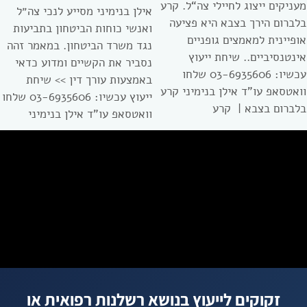
מעניקים ייצוג לחיילי צה“ל. קרע
אילן בנימיני מסייע לנכי צה״ל
בלברום הירך בצבא היא פציעה
ואנשי כוחות הביטחון בתביעות
אופיינית למאמצים גופניים
נגד משרד הביטחון. במאמר זהה
אינטנסיביים.. שיחת ייעוץ
נסביר את הקשיים ומדוע כדאי
עכשיו: 03-6935606 שלחו
באמצעות עורך דין >> שיחת
וואטסאפ עו”ד אילן בנימיני קרע
ייעוץ עכשיו: 03-6935606 שלחו
בלברום בצבא | קרע
וואטסאפ עו”ד אילן בנימיני
זקוקים לייעוץ בנושא רשלנות רפואית או