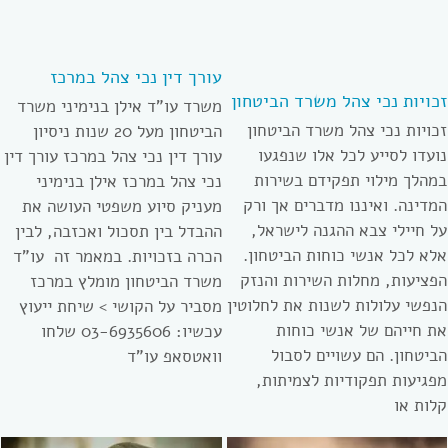
עורך דין נכי צהל במרכז
זכויות נכי צהל משרד הביטחון
משרד עו”ד אילן בנימיני משרד
זכויות נכי צהל משרד הביטחון
הביטחון מעל 20 שנות ניסיון
נועדו לסייע לכל אלו שנפגעו
עורך דין נכי צהל במרכז עורך דין
במהלך מילוי תפקידם בשירות
נכי צהל במרכז אילן בנימיני
המדינה. ואיננו מדברים אך ורק
מעניק סיוע משפטי העושה את
על חיילי צבא ההגנה לישראל,
ההבדל בין תסכול ואכזבה, לבין
אלא לכל אנשי כוחות הביטחון.
הכרה בזכויות. במאמר זה עו”ד
הפציעות, מחלות השירות והנזק
משרד הביטחון מומלץ במרכז
הנפשי עלולות לשנות את לחלוטין
מסביר על הקושי > שיחת ייעוץ
את חייהם של אנשי כוחות
עכשיו: 03-6935606 שלחו
הביטחון. הם עשויים לסבול
וואטסאפ עו”ד
מפגיעות תפקודיות לצמיתות,
קלות או