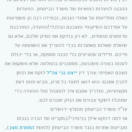
ההכנה לוועדות רפואיות של משרד הביטחון. הוועדות
האלה מחליטות על אחוזי הנכות, ובמידה רבה הן משפיעות
על עתידכם השיקומי ומצבכם הכלכלי!הוועדה, המורכבת
מרופאים מומחים, לא רק בודקת את התיק שלכם, אלא גם
שואלת שאלות מאתגרות בכדי להעריך את השפעתה על
חייכם. חיילים שמגיעים בלי הכנה מספקת, או בלי יכולת
לענות בצורה משכנעת, מסתכנים בהחלטה שלא משקפת את
מצבם האמיתי.עורך דין
ייצוג נכי צה״ל
לוקח את הזמן
להכין אתכם: הוא דואג לתעד כל פרט, מביא חוות דעת
מקצועיות, ומדריך אתכם איך להתנהל מול הוועדה כדי
שתוכלו לשקף עבורם את הנזק שנגרם לכם.
עו”ד משרד הביטחון מומלץ ירושלים
אז למה דווקא אילן בנימיני?במקרים של הכרה בנכות
ותביעות אחרות כנגד משרד הביטחון (למשל
החמרת מצב
),