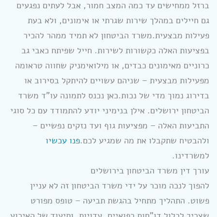
ברזל ממחישים עד כמה המצב חמור, אבל לעתים נפגעים
גם חיילים במהלך שירות שגרתי או אימונים, ולא בעת
פעילות מבצעית.משרד הביטחון לא תמיד ממהר להכיר
בפציעות האלה כקשורות לשירות. חייל שפיתח כאבי גב
כרוניים מאימונים כבדים, או מילואימניק שחווה טראומה
מפעילות מבצעית – שניהם עשויים להיתקל בסירוב או
בדירוג נמוך מדי של נכות.כאן נכנס לתמונה עו”ד משרד
הביטחון ירושלים. אילן בנימיני יודע להתמודד עם כל סוגי
התביעות האלה – מפציעות גוף ועד נזקים נפשיים –
ולהבטיח שתקבלו את מה שמגיע לכם.
פנו עכשיו
למשרדינו.
עורך דין משרד הביטחון בירושלים
להפוך לנכה מוכר על ידי משרד הביטחון זה לא עניין
פשוט. התהליך מתחיל בהגשת תביעה – טופס מפורט
שצריך לכלול דו”חות רפואיים, עדויות, ותיעוד של האירוע