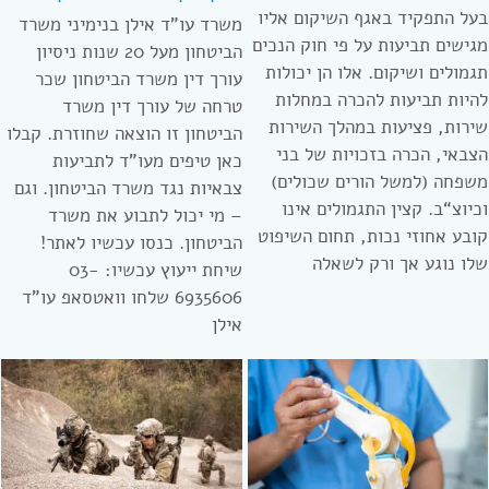
בעל התפקיד באגף השיקום אליו
משרד עו”ד אילן בנימיני משרד
מגישים תביעות על פי חוק הנכים
הביטחון מעל 20 שנות ניסיון
תגמולים ושיקום. אלו הן יכולות
עורך דין משרד הביטחון שכר
להיות תביעות להכרה במחלות
טרחה של עורך דין משרד
שירות, פציעות במהלך השירות
הביטחון זו הוצאה שחוזרת. קבלו
הצבאי, הכרה בזכויות של בני
כאן טיפים מעו”ד לתביעות
משפחה (למשל הורים שכולים)
צבאיות נגד משרד הביטחון. וגם
וכיוצ“ב. קצין התגמולים אינו
– מי יכול לתבוע את משרד
קובע אחוזי נכות, תחום השיפוט
הביטחון. כנסו עכשיו לאתר!
שלו נוגע אך ורק לשאלה
שיחת ייעוץ עכשיו: 03-
6935606 שלחו וואטסאפ עו”ד
אילן