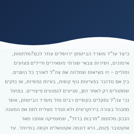
כיצד עו“ד משרד הביטחון ירושלים עוזר לכם?מלחמות,
אימונים, ושירות צבאי שגרתי משאירים חיילים פצועים
וחולים – זו מציאות שמלווה את צה”ל לאורך כל השנים.
בין אם מדובר בפציעות גוף קשות, בעיות נפשיות, או נזקים
שמתגלים רק לאחר זמן, מגיעים לנפגעים פיצויים. בפועל
נכי צה”ל נתקלים בקשיים רבים מול משרד הביטחון, אשר
מתנהל בצורה בירוקרטית ולא תמיד מצליח לתת את המענה
הנכון.מלחמת “חרבות ברזל”, שמעסיקה אותנו מאז
אוקטובר 2023, היא דוגמה אקטואלית וקשה במיוחד. עד