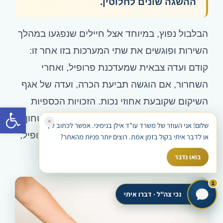
ההשגה שונים לחלוטין.
הבלבול נפוץ, במיוחד אצל חיילים שנפגעו במהלך
השירות ופוגשים את שתי המערכות בזו אחר זו:
קודם ועדה צבאית שמעדכנת פרופיל, ואחרי
השחרור, אם הוגשה תביעת הכרה, ועדה של אגף
השיקום שקובעת אחוזי נכות. הזכויות הכספיות
פתח סרגל
והשיקומיות נקבעות במסלול של משרד הביטחון.
×
שלום! אני העוזר של משרד עו"ד אילן בנימיני. אפשר לכתוב לי,
על ההליך הצבאי, כולל השגות על קביעת פרופיל,
או לדבר איתי בקול בזמן אמת. רוצים יותר פניות מהאתר?
הרחבנו במדריך על
הוועדה הרפואית בצבא
.
בואו נדבר
1
נכי צה"ל · דברו איתי