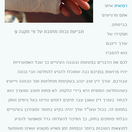
רפואית
איתו
אתם מרגישים
בביטחון.
תביעת נכות מוסבת על פי תקנה 9
תפקידו של
עורך דינכם
הוא להסביר
לכם את הדברים בפשטות ובגובה העיניים כך שכל האפשרויות
יהיו פרושות בפניכם ככה שתוכלו להגיע להחלטה הכי נכונה
עבורכם. עורך דין טוב ינהג בשקיפות מוחלטות תוך הכוונה וייעוץ
כשההחלטה הסופית היא בידי הלקוח. לא פחות חשוב ומוצרך הוא
לבחור בעורך דין שאכן עבר תיקים דומים והיינו בעל ניסיון וותק
בתחום זה. ככול שעו”ד שלך יהיה בקיע בחומר ומעודכן בשינויים
הבלתי פוסקים בחוק, כך הסיכוי להצלחה גדל ומאפשר להגיע
לתוצאות הטובות ביותר ובפחות זמן מאיש מקצוע שאינו משופשף