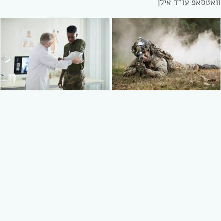
וואטסאפ עו”ד אילן