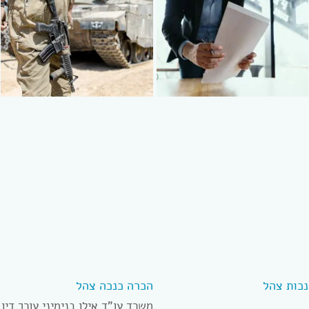
נכות צהל
הכרה כנכה צהל
משרד עו”ד אילן בנימיני עורך דין