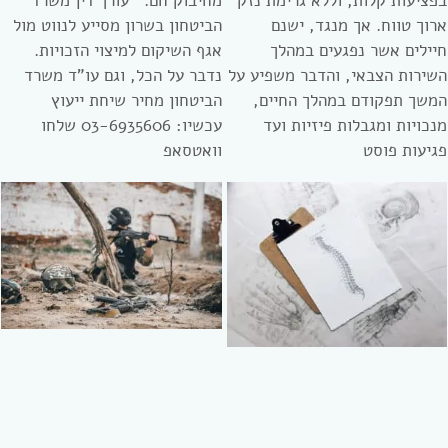
בפציעות קלות, וללא גרימת נזק
מחיבוק חם. עורך דין משרד
ארוך טווח. אך מנגד, ישנם
הביטחון בשרון מסייע לנווט מול
חיילים אשר נפגעים במהלך
אגף השיקום למיצוי הזכויות.
השירות הצבאי, והדבר משפיע על
נדבר על הכל, וגם עו”ד משרד
המשך תפקודם במהלך החיים,
הביטחון מחיר שיחת ייעוץ
מנכויות ומגבלות פיזיות ועד
עכשיו: 03-6935606 שלחו
פגיעות פוסט
וואטסאפ