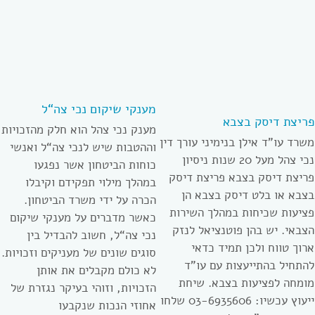
מענקי שיקום נכי צה“ל
פריצת דיסק בצבא
מענק נכי צהל הוא חלק מהזכויות
משרד עו”ד אילן בנימיני עורך דין
וההטבות שיש לנכי צה“ל ואנשי
נכי צהל מעל 20 שנות ניסיון
כוחות הביטחון אשר נפגעו
פריצת דיסק בצבא פריצת דיסק
במהלך מילוי תפקידם וקיבלו
בצבא או בלט דיסק בצבא הן
הכרה על ידי משרד הביטחון.
פציעות שכיחות במהלך השירות
כאשר מדברים על מענקי שיקום
הצבאי. יש בהן פוטנציאל לנזק
נכי צה“ל, חשוב להבדיל בין
ארוך טווח ולכן תמיד כדאי
סוגים שונים של מעניקים וזכויות.
להתחיל בהתייעצות עם עו”ד
לא כולם מקבלים את אותן
מומחה לפציעות בצבא. שיחת
הזכויות, וזוהי בעיקר נגזרת של
ייעוץ עכשיו: 03-6935606 שלחו
אחוזי הנכות שנקבעו