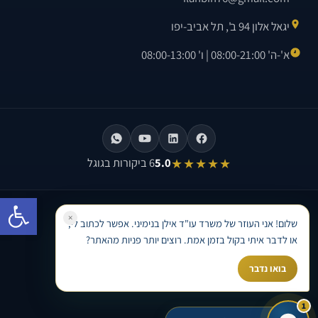
יגאל אלון 94 ב', תל אביב-יפו
א'-ה' 08:00-21:00 | ו' 08:00-13:00
★★★★★
5.0
6 ביקורות בגוגל
פתח סרגל
©
2026
משרד עו"ד אילן בנימיני. כל הזכויות שמורות.
×
שלום! אני העוזר של משרד עו"ד אילן בנימיני. אפשר לכתוב לי,
בניית אתר וקידום אתרים לעורכי דין ·
Avinu SEO
או לדבר איתי בקול בזמן אמת. רוצים יותר פניות מהאתר?
בואו נדבר
1