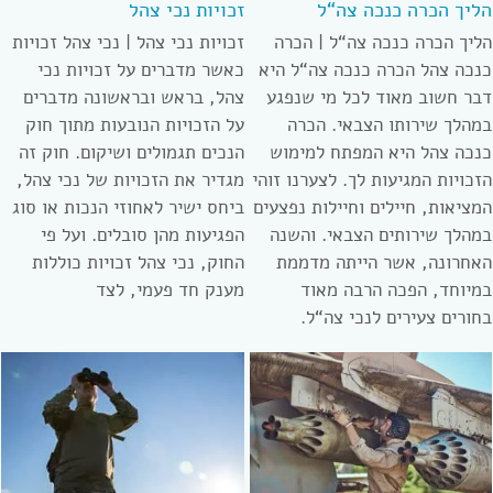
הליך הכרה כנכה צה“ל
זכויות נכי צהל
הליך הכרה כנכה צה“ל | הכרה
זכויות נכי צהל | נכי צהל זכויות
כנכה צהל הכרה כנכה צה“ל היא
כאשר מדברים על זכויות נכי
דבר חשוב מאוד לכל מי שנפגע
צהל, בראש ובראשונה מדברים
במהלך שירותו הצבאי. הכרה
על הזכויות הנובעות מתוך חוק
כנכה צהל היא המפתח למימוש
הנכים תגמולים ושיקום. חוק זה
הזכויות המגיעות לך. לצערנו זוהי
מגדיר את הזכויות של נכי צהל,
המציאות, חיילים וחיילות נפצעים
ביחס ישיר לאחוזי הנכות או סוג
במהלך שירותים הצבאי. והשנה
הפגיעות מהן סובלים. ועל פי
האחרונה, אשר הייתה מדממת
החוק, נכי צהל זכויות כוללות
במיוחד, הפכה הרבה מאוד
מענק חד פעמי, לצד
בחורים צעירים לנכי צה“ל.