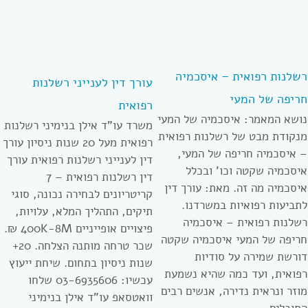
רשלנות רפואית – איסכמיה
עורך דין לענייני רשלנות
חריפה של המעי
רפואית
נושא המאמר: איסכמיה של המעי
משרד עו”ד אילן בנימיני רשלנות
מנקודת מבט של רשלנות רפואית
רפואית מעל 20 שנות ניסיון עורך
– איסכמיה חריפה של המעי,
דין לענייני רשלנות רפואית עורך
איסכמיה שקטה וכו’ ובכלל
דין רשלנות רפואית – 7
איסכמיה מה זה. מאת: עורך דין
קריטריונים לבחירה נכונה, סוגי
לתביעות רפואיות במשרדנו.
תיקים, התהליך המלא, עלויות,
רשלנות רפואית – איסכמיה
פיצויים אופייניים 400K-8M ₪.
חריפה של המעי איסכמיה שקטה
שכר טרחה מותנה הצלחה. 20+
דורשת שמירה על סודיות
שנות ניסיון בתחום. שיחת ייעוץ
רפואית, ועד כמה שהיא נשמעת
עכשיו: 03-6935606 שלחו
מוזר ונראית נדירה, אנשים רבים
וואטסאפ עו”ד אילן בנימיני