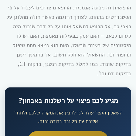
הרפואית זה מכונה אנמנזה. הרופאים צריכים לעבוד על פי
הסטנדרטים בתחום. לצורך הדוגמה כאשר חולה מתלונן על
כאבי גב, על הרופא לתשאל אותו על כל דבר שיכול היה
לגרום לכאב – האם עסק בפעילות מאמצת, האם יש לו
היסטוריה של בעיות שכאלו, האם הוא נמצא תחת טיפול
תרופתי וכו. התשאול הוא חלק חשוב, אך בהמשך ישנן
בדיקות שונות, כמו למשל בדיקות רנטגן, בדקות CT,
בדיקות דם וכו‘.
מגיע לכם פיצוי על רשלנות באבחון?
השאלון הקצר עוזר לנו להבין את המקרה שלכם ולחזור
אליכם עם תשובה ברורה וכנה.