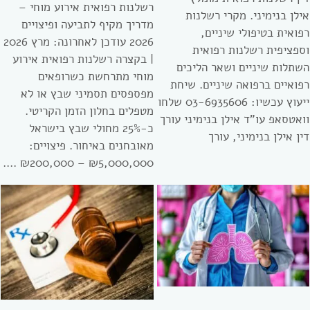
רשלנות רפואית אירוע מוחי –
אילן בנימיני. מקרי רשלנות
מדריך מקיף לתביעה ופיצויים
רפואית בטיפולי שיניים,
2026 עודכן לאחרונה: מרץ 2026
וספציפית רשלנות רפואית
| בקצרה רשלנות רפואית אירוע
השתלות שיניים ושאר הליכים
מוחי מתרחשת כשרופאים
רפואיים ברפואה שיניים. שיחת
מפספסים תסמיני שבץ או לא
ייעוץ עכשיו: 03-6935606 שלחו
מטפלים בחלון הזמן הקריטי.
וואטסאפ עו”ד אילן בנימיני עורך
כ-25% מחולי שבץ בישראל
דין אילן בנימיני, עורך
מאובחנים באיחור. פיצויים:
₪5,000,000 – ₪200,000 ….