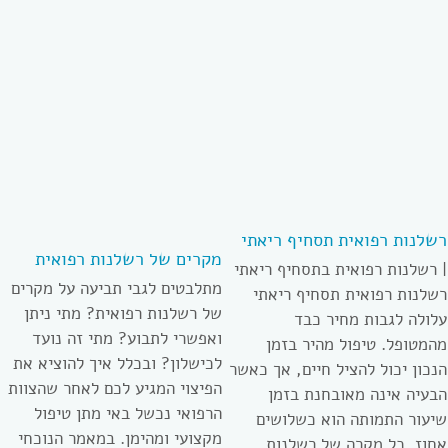
רשלנות רפואית תסחיף ריאתי
מקרים של רשלנות רפואית
| רשלנות רפואית בתסחיף ריאתי
מתלבטים לגבי תביעה על מקרים
רשלנות רפואית תסחיף ריאתי
של רשלנות רפואית? מתי ניתן
עלולה לגבות מחיר כבד
ואפשרי לתבוע? מתי זה נועד
מהמטופל. טיפול מהיר בזמן
לכישלון? ובכלל איך להוציא את
הנכון יכול להציל חיים, אך כאשר
הפיצוי המגיע לכם לאחר שהצוות
הבעיה אינה מאובחנת בזמן
הרפואי נכשל באי מתן טיפול
שיעור התמותה הוא כשלושים
מקצועי ומהימן. במאמר הנוכחי
אחוז. כל מקרה של רשלנות