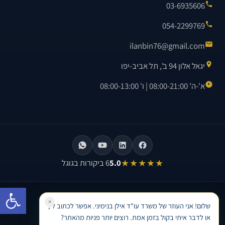
03-6935606
054-2299769
ilanbin76@gmail.com
יגאל אלון 94 ב', תל אביב-יפו
א'-ה' 08:00-21:00 | ו' 08:00-13:00
★★★★★
5.0
6 ביקורות בגוגל
פתח סרגל
©
2026
משרד עו"ד אילן בנימיני. כל הזכויות שמורות.
×
שלום! אני העוזר של משרד עו"ד אילן בנימיני. אפשר לכתוב לי,
בניית אתר וקידום אתרים לעורכי דין ·
Avinu SEO
או לדבר איתי בקול בזמן אמת. רוצים יותר פניות מהאתר?