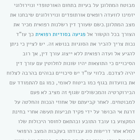
מבוטח המתלונן על בעיות בתחום האורטופדי ונוירולוגי
יזמינו לוועדה רופאים אורתופדים ונוירולוגים שיבחנו את
מצב המתלונן.כשם שעורך דין רשלנות רפואית מכיר את
הצורך בכל הקשור אל
פגיעה בסודיות רפואית
כך עו”ד
נכות צריך להכיר את הסוגיות בנושא זה. יש לציין כי ניתן
להגיע אל ועדה רפואית ללא ייצוג עורך דין, אך רוב
הסיכויים כי התוצאות יהיו שונות לחלוטין עם עורך דין
יהיה לצדכם. בלווי עו”ד יש סיכויים גבוהים בהרבה לצלוח
את בוועדות בגוף כמו ביטוח לאומי, כמו גם להתמודד עם
הבירוקרטיה והמכשולים שגוף זה מציב לא פעם
למבוטחים. לאחר קביעתם של אחוזי הנכות והחלטה על
דרגת אי הכושר על ידי פקיד תביעות תעשה אחרי בחינת
המקצוע בו עובד התובע ובהתאם לחוסר היכולות שלו
למלא אחר דרישות סוג עבודתו בעקבות המצב הרפואי