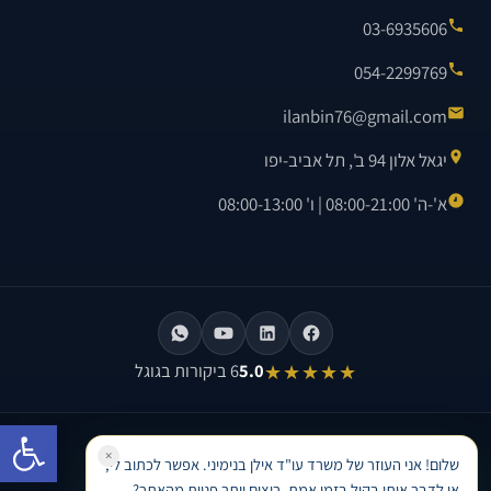
03-6935606
054-2299769
ilanbin76@gmail.com
יגאל אלון 94 ב', תל אביב-יפו
א'-ה' 08:00-21:00 | ו' 08:00-13:00
★★★★★
5.0
6 ביקורות בגוגל
פתח סרגל
©
2026
משרד עו"ד אילן בנימיני. כל הזכויות שמורות.
×
שלום! אני העוזר של משרד עו"ד אילן בנימיני. אפשר לכתוב לי,
בניית אתר וקידום אתרים לעורכי דין ·
Avinu SEO
או לדבר איתי בקול בזמן אמת. רוצים יותר פניות מהאתר?