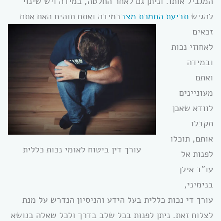
המגביל אותו. וניתן גם לאחר החלטה, במידה ויש שינוי
להגיש
תביעת החמרת מצב
במידה ואתם תוהים האם אתם
זכאים
לאחוזי נכות
ובמידה
ואתם
מעוניינים
לוודא שאכן
תקבלו
אותם, תוכלו
עורך דין ביטוח לאומי נכות כללית
לפנות אל
עו”ד אילן
בנימיני,
עורך די נכות כללית בעל הידע והניסיון הנדרש על מנת
לצלוח זאת. ניתן לפנות בכל שלב בדרך ולכל שאלה בנושא