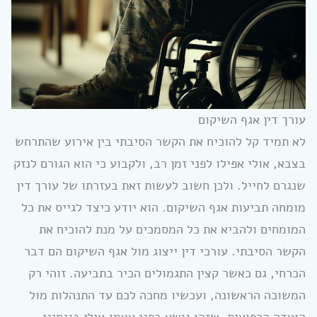
עורך דין אגף השיקום
לא תמיד קל להוכיח את הקשר הסיבתי בין אירוע שהתרחש
בצבא, אולי אפילו לפני זמן רב, ולקבוע כי הוא הגורם לנזק
שנגרם לחייל. ולכן חשוב לעשות זאת בעזרתו של עורך דין
מומחה תביעות אגף השיקום. הוא יודע כיצד לגייס את כל
המומחים ולהביא את כל המסמכים על מנת להוכיח את
הקשר הסיבתי. עורכי דין ייצוג מול אגף השיקום הם דבר
הכרחי, גם כאשר קצין התגמולים הכיר בתביעה. זוהי רק
המשוכה הראשונה, ועכשיו מחכה לכם עד התנהלות מול