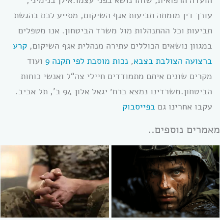
הועדה הרפואית, שזהו נושא בפני עצמו.אילן בנימיני,
עורך דין מומחה תביעות אגף השיקום, מסייע לכם בהגשת
תביעות וכל ההתנהלות מול משרד הביטחון. אנו מטפלים
במגוון נושאים הכוללים עתירה מנהלית אגף השיקום,
קרע
ברצועה הצולבת בצבא
,
נכות מוסבת לפי תקנה 9
ועוד
מקרים שונים איתם מתמודדים חיילי צה“ל ואנשי כוחות
הביטחון.משרדינו נמצא ברח׳ יגאל אלון 94 ב’, תל אביב.
עקבו אחרינו גם
בפייסבוק
מאמרים נוספים..