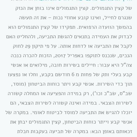
של קצין התגמולים. קצין התגמולים אינו בוחן את הנזק
שנגרם לחייל, ואינו קובע אחוזי נכות – את זה תעשה
בהמשך הוועדה הרפואית. תפקידו של קצין התגמולים הוא
לבדוק את העמידה בתנאים להגשת התביעה, ולהחליט האם
לקבל את התביעה או לדחות אותה. על פי תיקון 29 לחוק
הנכים, שנכנס לתוקפו באפריל 2017, הזכות להכרה כנכה
צה“ל היא עבור: חיילים בשירות חובה, מילואים או אנשי
קבע בעלי ותק של פחות מ 6 חודשם בקבע, וחלו או נפצעו
תוך כדי השירות. אנשי קבע ויתר כוחות הביטחון (מוסד,
שב“ס, שב“כ וכו‘), רק במידה והפציעה או המחלה קשורה
לשירות הצבאי. במידה ואינה קשורה לשירות הצבאי, הם
יוכלו להגיש את התביעה למוסד לביטוח לאומי. במקרה של
אנשי קבע וייתר כוחות הביטחון, קצין התגמולים יבחן את
זכאותם באופן הבא: במקרה של תביעה בעקבות חבלת