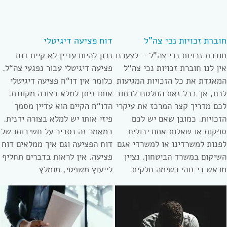
חוברת זכויות נכי צה”ל
דוח פציעה דיגיטלי
חוברת זכויות נכי צה”ל – לצערנו
נכון להיום עדיין לא קיים דוח
אין לנו חוברת זכויות נכי צה“ל
פציעה דיגיטלי עבור נפגעי צה“ל.
המאגדת את כל הזכויות המגיעות
כלומר אין דו“ח פציעה דיגיטלי
לכם, אך בכל זאת החלטנו לכתוב
אותו ניתן למלא בצורה מקוונת.
לכם מדריך קצר המרכז את עיקרי
הדו“ח הקיים הוא עדיין מסמך
הזכויות. כמובן שאם יש לכם
פיזי אותו יש למלא בצורה ידנית.
ספקות או שאלות אתם יכולים
במאמר זה נסביר על חשיבותו של
לפנות למשרדינו או למשרדי אגם
דוח הפציעה וגם איך ממלאים דוח
השיקום במשרד הביטחון. נציין
פציעה. אין לראות בדברים תחליף
מראש כי זוהי רשימה חלקית
לייעוץ משפטי, מומלץ