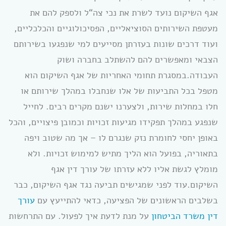
אגף השיקום נועד לשרת את נכי צה“ל ולספק להם את
מעטפת השירותים הסוציאליים, הפסיכולוגיים והכלכליים,
ועוד דרכים שונות בעזרתן מסייעים למי שנפגעו בשירותם
הצבאי ומאפשרים להם להשתלב בחברה ושוק
העבודה.במסגרת תחומי האחריות של אגף השיקום הוא
מטפל בכל התביעות של אלו שנחבלו במהלך שירותם או
חלו במחלות שירות, ולצערנו ישנם מקרים רבים. לחייל
שנפגע במהלך תפקידו מגיעות זכויות וכמובן פיצויים, והכל
באופן יחסי לחומרת נזק שנגרם לו – אך מה שטוב ויפה
בתאוריה, בפועל הוא הליך מתיש למימוש זכויות. ולא
מומלץ לגשת אליו ללא עזרתו של עורך דין אגף
השיקום.עוד לפני שמגישים תביעה נגד אגף השיקום, כבר
בשלבים הראשונים של הפציעה, כדאי להתייעץ עם
עורך
דין משרד הביטחון
על מנת לדעת איך לפעול. עם התרחשות