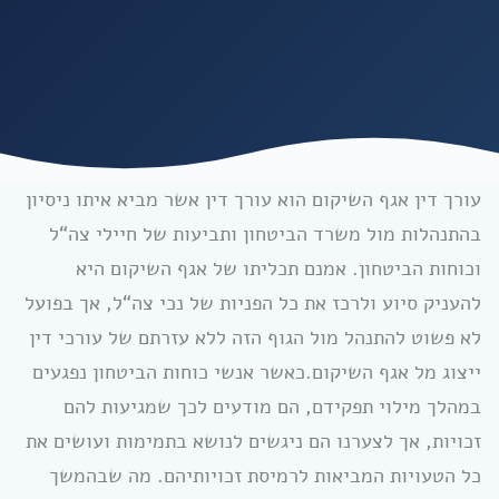
עורך דין אגף השיקום הוא עורך דין אשר מביא איתו ניסיון
בהתנהלות מול משרד הביטחון ותביעות של חיילי צה“ל
וכוחות הביטחון. אמנם תכליתו של אגף השיקום היא
להעניק סיוע ולרכז את כל הפניות של נכי צה“ל, אך בפועל
לא פשוט להתנהל מול הגוף הזה ללא עזרתם של עורכי דין
ייצוג מל אגף השיקום.כאשר אנשי כוחות הביטחון נפגעים
במהלך מילוי תפקידם, הם מודעים לכך שמגיעות להם
זכויות, אך לצערנו הם ניגשים לנושא בתמימות ועושים את
כל הטעויות המביאות לרמיסת זכויותיהם. מה שבהמשך