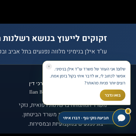
זקוקים לייעוץ בנושא רשלנות ר
עו"ד אילן בנימיני מלווה נפגעים בתל אביב וב
×
שלום! אני העוזר של משרד עו"ד אילן בנימיני.
אפשר לכתוב לי, או לדבר איתי בקול בזמן אמת.
רוצים יותר פניות מהאתר?
בואו נדבר
משרד המתמחה ברשלנות רפואית, נזקי
1
גוף, נכי צה"ל ותביעות משרד הביטחון.
תביעת נזקי גוף · דברו איתי
ייצוג נפגעים במקצועיות ובמסירות.