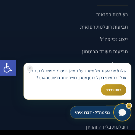
רשלנות רפואית
תביעות רשלנות רפואית
ייצוג נכי צה״ל
תביעות משרד הביטחון
פתח סרגל
ביטוח לאומי
×
שלום! אני העוזר של משרד עו"ד אילן בנימיני. אפשר לכתוב לי,
תאונות דרכים
או לדבר איתי בקול בזמן אמת. רוצים יותר פניות מהאתר?
בואו נדבר
מידע נוסף
1
נכי צה"ל · דברו איתי
איחור באבחון סרטן
רשלנות בלידה והריון